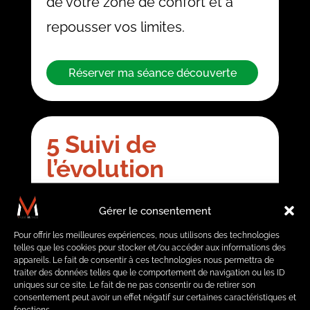
de votre zone de confort et à
repousser vos limites.
Réserver ma séance découverte
5 Suivi de
l’évolution
Maintenant, nous devons
Gérer le consentement
constater des progrès physiques
Pour offrir les meilleures expériences, nous utilisons des technologies
et psychologiques. Cette
telles que les cookies pour stocker et/ou accéder aux informations des
appareils. Le fait de consentir à ces technologies nous permettra de
méthode est encore plus efficace
traiter des données telles que le comportement de navigation ou les ID
uniques sur ce site. Le fait de ne pas consentir ou de retirer son
avec une nutrition adaptée.
consentement peut avoir un effet négatif sur certaines caractéristiques et
fonctions.