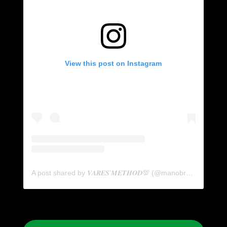
View this post on Instagram
A post shared by 𝑽𝑨𝑹𝑬𝑺’𝑴𝑬𝑻𝑯𝑶𝑫💯 (@manobrazil4)